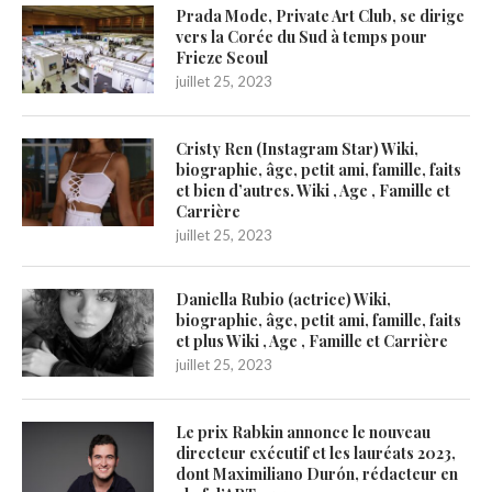
Prada Mode, Private Art Club, se dirige
vers la Corée du Sud à temps pour
Frieze Seoul
juillet 25, 2023
Cristy Ren (Instagram Star) Wiki,
biographie, âge, petit ami, famille, faits
et bien d’autres. Wiki , Age , Famille et
Carrière
juillet 25, 2023
Daniella Rubio (actrice) Wiki,
biographie, âge, petit ami, famille, faits
et plus Wiki , Age , Famille et Carrière
juillet 25, 2023
Le prix Rabkin annonce le nouveau
directeur exécutif et les lauréats 2023,
dont Maximiliano Durón, rédacteur en