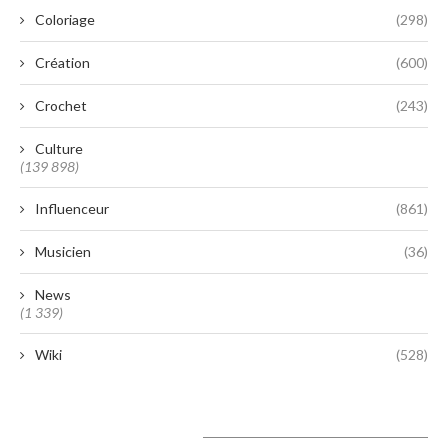
Coloriage
(298)
Création
(600)
Crochet
(243)
Culture
(139 898)
Influenceur
(861)
Musicien
(36)
News
(1 339)
Wiki
(528)
A lire aujourd’hui