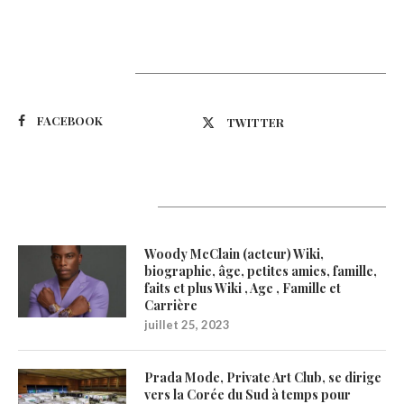
Suivez-nous
FACEBOOK
TWITTER
Latest Updates
Woody McClain (acteur) Wiki,
biographie, âge, petites amies, famille,
faits et plus Wiki , Age , Famille et
Carrière
juillet 25, 2023
Prada Mode, Private Art Club, se dirige
vers la Corée du Sud à temps pour