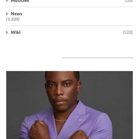
Musicien
(36)
News
(1 339)
Wiki
(528)
A lire aujourd’hui