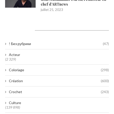
chef d’ARTnews
juillet 25, 2023
Catégories
! Без рубрики
(47)
Acteur
(2 329)
Coloriage
(298)
Création
(600)
Crochet
(243)
Culture
(139 898)