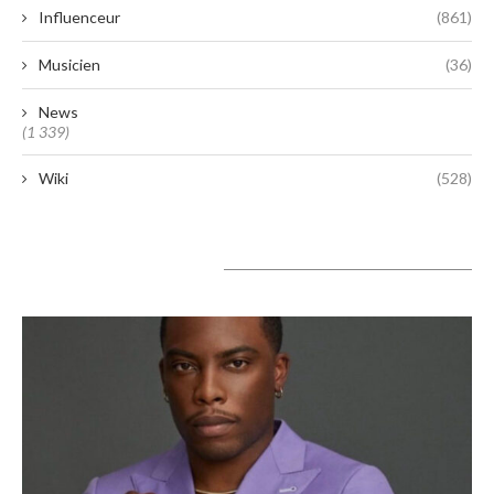
Influenceur
(861)
Musicien
(36)
News
(1 339)
Wiki
(528)
A lire aujourd’hui