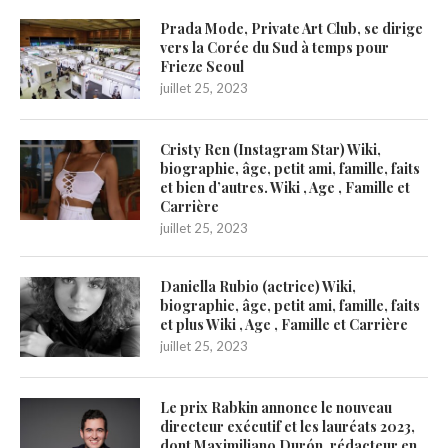
Prada Mode, Private Art Club, se dirige
vers la Corée du Sud à temps pour
Frieze Seoul
juillet 25, 2023
Cristy Ren (Instagram Star) Wiki,
biographie, âge, petit ami, famille, faits
et bien d’autres. Wiki , Age , Famille et
Carrière
juillet 25, 2023
Daniella Rubio (actrice) Wiki,
biographie, âge, petit ami, famille, faits
et plus Wiki , Age , Famille et Carrière
juillet 25, 2023
Le prix Rabkin annonce le nouveau
directeur exécutif et les lauréats 2023,
dont Maximiliano Durón, rédacteur en