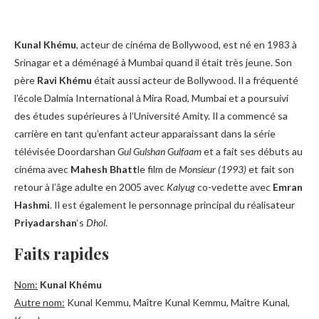
Kunal Khému
, acteur de cinéma de Bollywood, est né en 1983 à
Srinagar et a déménagé à Mumbai quand il était très jeune. Son
père
Ravi Khému
était aussi acteur de Bollywood. Il a fréquenté
l’école Dalmia International à Mira Road, Mumbai et a poursuivi
des études supérieures à l’Université Amity. Il a commencé sa
carrière en tant qu’enfant acteur apparaissant dans la série
télévisée Doordarshan
Gul Gulshan Gulfaam
et a fait ses débuts au
cinéma avec
Mahesh Bhatt
le film de
Monsieur (1993)
et fait son
retour à l’âge adulte en 2005 avec
Kalyug
co-vedette avec
Emran
Hashmi
. Il est également le personnage principal du réalisateur
Priyadarshan
‘s
Dhol
.
Faits rapides
Nom:
Kunal Khému
Autre nom:
Kunal Kemmu, Maître Kunal Kemmu, Maître Kunal,