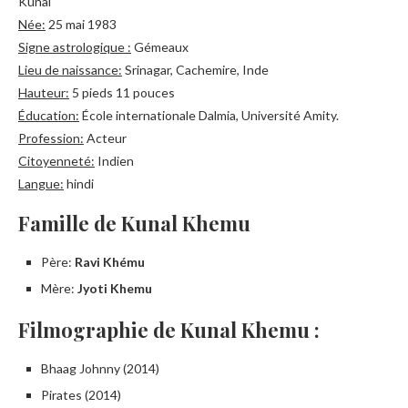
Kunal
Née:
25 mai 1983
Signe astrologique :
Gémeaux
Lieu de naissance:
Srinagar, Cachemire, Inde
Hauteur:
5 pieds 11 pouces
Éducation:
École internationale Dalmia, Université Amity.
Profession:
Acteur
Citoyenneté:
Indien
Langue:
hindi
Famille de Kunal Khemu
Père:
Ravi Khému
Mère:
Jyoti Khemu
Filmographie de Kunal Khemu :
Bhaag Johnny (2014)
Pirates (2014)