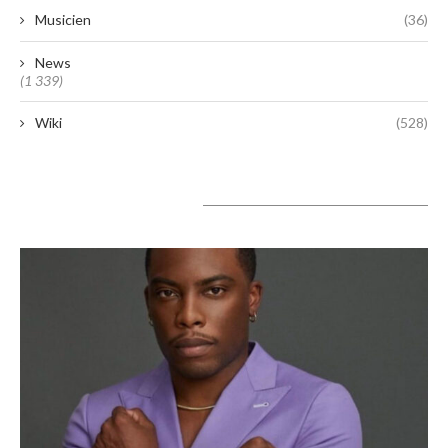
Musicien
(36)
News
(1 339)
Wiki
(528)
A lire aujourd’hui