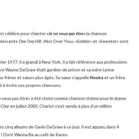
est célèbre pour chanter
«Je ne veux pas être»
la chanson
dolescents
One Tree Hill.
«Not Over You», «Soldier» et «Sweeter» sont
er 1977. Il a grandi à New York. Il a fait référence aux professions
ère Wayne DeGraw était gardien de prison et sa mère Lynne
eux frères et sœurs plus âgés. Sa sœur s’appelle
Neeka
et un frère
cé à écrire ses propres chansons.
e veux pas être» a été choisi comme chanson thème pour le drame
,
Char
en juillet 2003. Chariot s’est vendu à plus d’un million
es cinq albums de Gavin DeGraw à ce jour. Il est apparu dans 4
té I Dont Wanna Be au café de Karen.