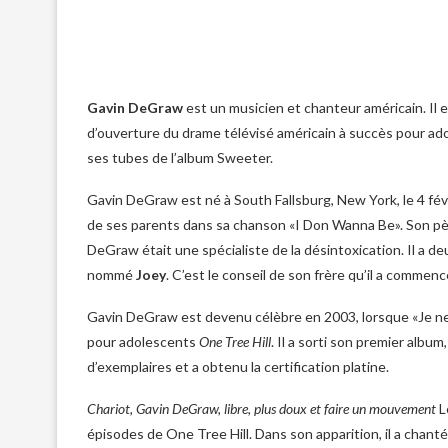
Gavin DeGraw
est un musicien et chanteur américain. Il 
d’ouverture du drame télévisé américain à succès pour a
ses tubes de l’album Sweeter.
Gavin DeGraw est né à South Fallsburg, New York, le 4 févri
de ses parents dans sa chanson «I Don Wanna Be». Son p
DeGraw était une spécialiste de la désintoxication. Il a d
nommé
Joey
. C’est le conseil de son frère qu’il a commen
Gavin DeGraw est devenu célèbre en 2003, lorsque «Je n
pour adolescents
One Tree Hill
. Il a sorti son premier album
d’exemplaires et a obtenu la certification platine.
Chariot, Gavin DeGraw, libre, plus doux et faire un mouvement
L
épisodes de One Tree Hill. Dans son apparition, il a chan