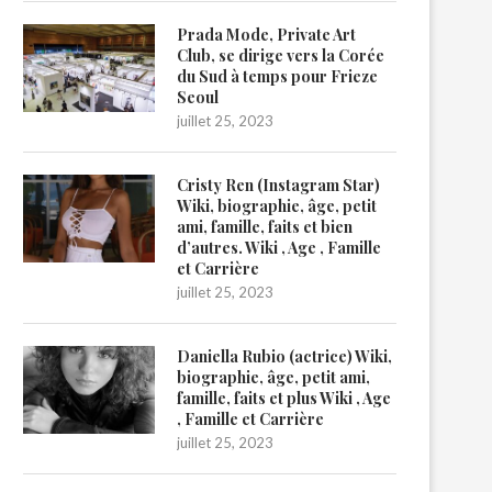
Prada Mode, Private Art
Club, se dirige vers la Corée
du Sud à temps pour Frieze
Seoul
juillet 25, 2023
Cristy Ren (Instagram Star)
Wiki, biographie, âge, petit
ami, famille, faits et bien
d’autres. Wiki , Age , Famille
et Carrière
juillet 25, 2023
Daniella Rubio (actrice) Wiki,
biographie, âge, petit ami,
famille, faits et plus Wiki , Age
, Famille et Carrière
juillet 25, 2023