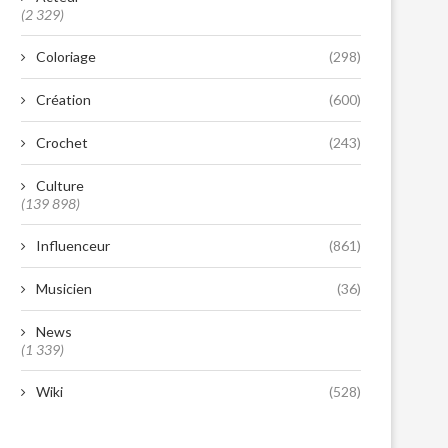
(2 329)
Coloriage
(298)
Création
(600)
Crochet
(243)
Culture
(139 898)
Influenceur
(861)
Musicien
(36)
News
(1 339)
Wiki
(528)