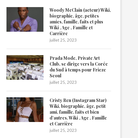
Woody McClain (acteur) Wiki,
biographie, âge, petites
amies, famille, faits et plus
Wiki , Age , Famille et
Carrière
juillet 25, 2023
Prada Mode, Private Art
Club, se dirige vers la Corée
du Sud à temps pour Frieze
Seoul
juillet 25, 2023
Cristy Ren (Instagram Star)
Wiki, biographie, âge, petit
ami, famille, faits et bien
d’autres. Wiki , Age , Famille
et Carrière
juillet 25, 2023