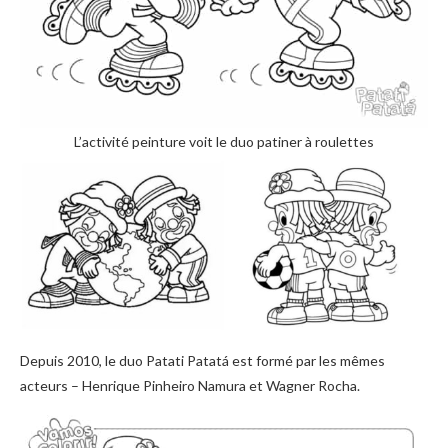
L’activité peinture voit le duo patiner à roulettes
Depuis 2010, le duo Patati Patatá est formé par les mêmes
acteurs – Henrique Pinheiro Namura et Wagner Rocha.