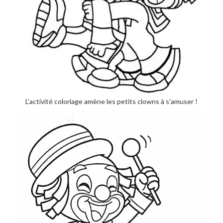
L’activité coloriage amène les petits clowns à s’amuser !