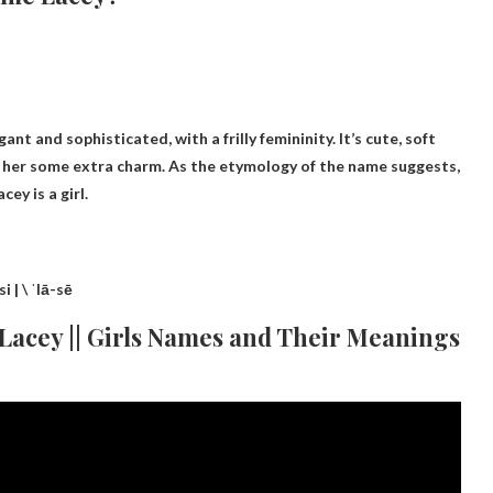
ant and sophisticated, with a frilly femininity. It’s cute, soft
ves her some extra charm. As the etymology of the name suggests,
acey is a girl
.
i | \ ˈlā-sē
 Lacey || Girls Names and Their Meanings