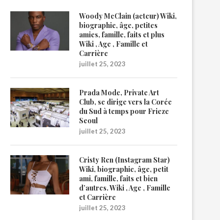
Woody McClain (acteur) Wiki,
biographie, âge, petites
amies, famille, faits et plus
Wiki , Age , Famille et
Carrière
juillet 25, 2023
Prada Mode, Private Art
Club, se dirige vers la Corée
du Sud à temps pour Frieze
Seoul
juillet 25, 2023
Cristy Ren (Instagram Star)
Wiki, biographie, âge, petit
ami, famille, faits et bien
d’autres. Wiki , Age , Famille
et Carrière
juillet 25, 2023