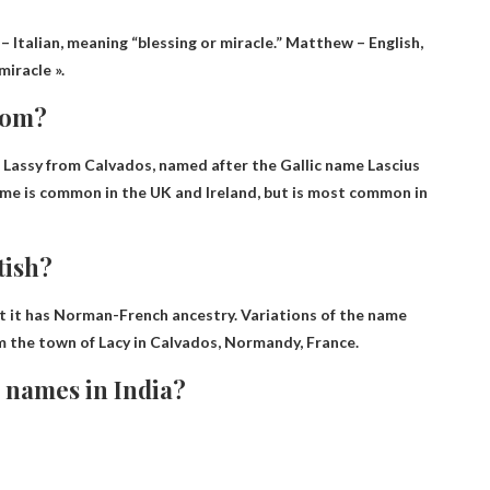
 – Italian, meaning “blessing or miracle.” Matthew – English,
miracle ».
rom?
r Lassy from Calvados
, named after the Gallic name Lascius
ame is common in the UK and Ireland, but is most common in
tish?
ut it has Norman-French ancestry. Variations of the name
om the town of Lacy in Calvados, Normandy, France.
l names in India?