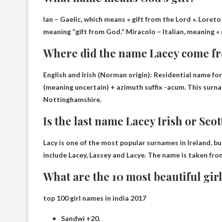
Ian – Gaelic
, which means « gift from the Lord ». Loreto
meaning “gift from God.” Miracolo – Italian, meaning « 
Where did the name Lacey come f
English and Irish (Norman origin): Residential name fo
(meaning uncertain) + azimuth suffix -acum. This surn
Nottinghamshire.
Is the last name Lacey Irish or Scot
Lacy is one of the most popular surnames in Ireland, b
include Lacey, Lassey and Lacye. The name is taken fr
What are the 10 most beautiful gir
top 100 girl names in india 2017
Sandwi +20.