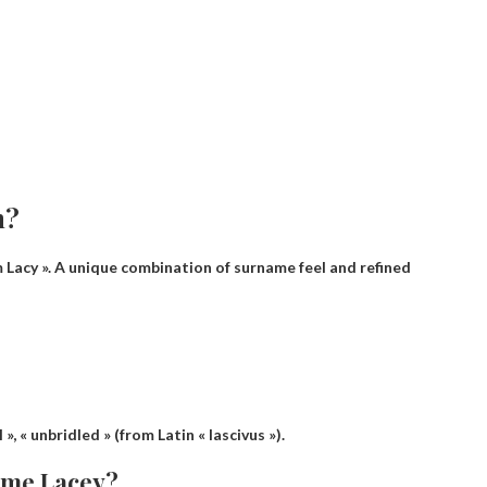
n?
 Lacy »
. A unique combination of surname feel and refined
», « unbridled » (from Latin « lascivus »).
name Lacey?