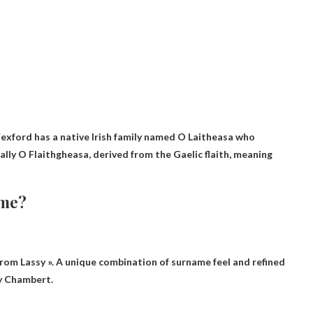
xford has a native Irish family named O Laitheasa who
ally O Flaithgheasa, derived from the Gaelic flaith, meaning
ame?
from Lassy ». A unique combination of surname feel and refined
ey Chambert.