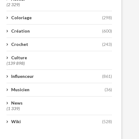
(2 329)
Coloriage
(298)
Création
(600)
Crochet
(243)
Culture
(139 898)
Influenceur
(861)
Musicien
(36)
News
(1 339)
Wiki
(528)