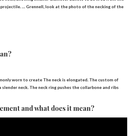
 projectile. … Grennell, look at the photo of the necking of the
ean?
mmonly worn to create
The neck is elongated
. The custom of
 a slender neck. The neck ring pushes the collarbone and ribs
rement and what does it mean?