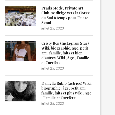
Prada Mode, Private Art
Club, se dirige vers la Corée
du Sud à temps pour Frieze
Seoul
juillet 25, 2023
Cristy Ren (Instagram Star)
Wiki, biographie, âge, petit
ami, famille, faits et bien
d’autres. Wiki , Age , Famille
et Carrière
juillet 25, 2023
Daniella Rubio (actrice) Wiki,
biographie, âge, petit ami,
famille, faits et plus Wiki , Age
, Famille et Carrière
juillet 25, 2023