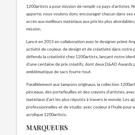
1200artists a pour mission de remplir ce pays d’artistes. Nou
apporte, nous voulons donc encourager chacun dans ses eff
accès aux meilleurs matériaux aux prix les plus abordables
mission.
Lancé en 2013 en collaboration avec le designer primé An
activité de couleur, de design et de créativité dans not
défendu la créativité chez 1200artists, lançant notre ident
d’une centaine de prix créatifs, dont deux D&AD Awards p
emblématique de sacs fourre-tout.
Parallèlement aux tampons originaux, la collection 1200art
pinceaux, des portefeuilles et des crayons d’artistes, ave
matériaux d’art les plus réputés à travers le monde. Les a
professionnelles et de studio: avec couleur à l’huile pour ar
acrylique 1200artists.
MARQUEURS