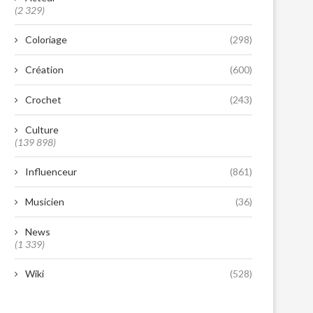
(2 329)
Coloriage
(298)
Création
(600)
Crochet
(243)
Culture
(139 898)
Influenceur
(861)
Musicien
(36)
News
(1 339)
Wiki
(528)