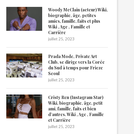
Woody McClain (acteur) Wiki,
biographie, âge, petites
amies, famille, faits et plus
Wiki , Age , Famille et
Carrière
juillet 25, 2023
Prada Mode, Private Art
Club, se dirige vers la Corée
du Sud à temps pour Frieze
Seoul
juillet 25, 2023
Cristy Ren (Instagram Star)
Wiki, biographie, âge, petit
ami, famille, faits et bien
d’autres. Wiki , Age , Famille
et Carrière
juillet 25, 2023