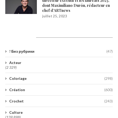
directeur exécutif et les lauréats 2023,
dont Maximiliano Durón, rédacteur en
chef d’ARTnews
juillet 25, 2023
Catégories
! Без рубрики
(47)
Acteur
(2 329)
Coloriage
(298)
Création
(600)
Crochet
(243)
Culture
(139 898)