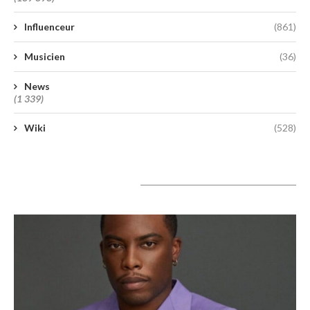
Influenceur
(861)
Musicien
(36)
News
(1 339)
Wiki
(528)
A lire aujourd’hui