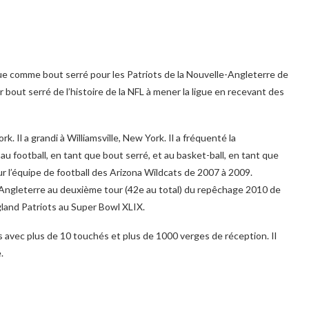
joue comme bout serré pour les Patriots de la Nouvelle-Angleterre de
er bout serré de l’histoire de la NFL à mener la ligue en recevant des
Il a grandi à Williamsville, New York. Il a fréquenté la
 au football, en tant que bout serré, et au basket-ball, en tant que
our l’équipe de football des Arizona Wildcats de 2007 à 2009.
-Angleterre au deuxième tour (42e au total) du repêchage 2010 de
ngland Patriots au Super Bowl XLIX.
s avec plus de 10 touchés et plus de 1000 verges de réception. Il
.