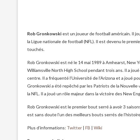
Rob Gronkowski
est un joueur de football américain. Il 
la Ligue nationale de football (NFL). Il est devenu le premi
touchés.
Rob Gronkowski est né le 14 mai 1989 à Amhearst, New York. 
Williamsville North High School pendant trois ans. Il a joué
centre. Il a fréquenté l’Université de l’Arizona et a joué p
Gronkowski a été repêché par les Patriots de la Nouvelle
la NFL. Il a joué un rôle majeur dans la victoire des New E
Rob Gronkowski est le premier bout serré à avoir 3 saison
est sans doute l’un des meilleurs bouts serrés de l’histoire
Plus d’informations:
Twitter
|
FB
|
Wiki