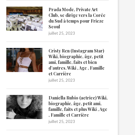
Prada Mode, Private Art
Club, se dirige vers la Corée
du Sud à temps pour Frieze
Seoul
juillet 25, 2023
Cristy Ren (Instagram Star)
Wiki, biographie, âge, petit
ami, famille, faits et bien
d’autres. Wiki , Age , Famille
et Carrière
juillet 25, 2023
Daniella Rubio (actrice) Wiki,
biographie, âge, petit ami,
famille, faits et plus Wiki , Age
, Famille et Carrière
juillet 25, 2023