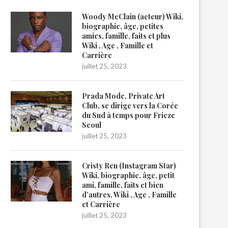
Woody McClain (acteur) Wiki,
biographie, âge, petites
amies, famille, faits et plus
Wiki , Age , Famille et
Carrière
juillet 25, 2023
Prada Mode, Private Art
Club, se dirige vers la Corée
du Sud à temps pour Frieze
Seoul
juillet 25, 2023
Cristy Ren (Instagram Star)
Wiki, biographie, âge, petit
ami, famille, faits et bien
d’autres. Wiki , Age , Famille
et Carrière
juillet 25, 2023