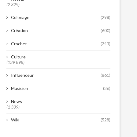
(2 329)
Coloriage
(298)
Création
(600)
Crochet
(243)
Culture
(139 898)
Influenceur
(861)
Musicien
(36)
News
(1 339)
Wiki
(528)