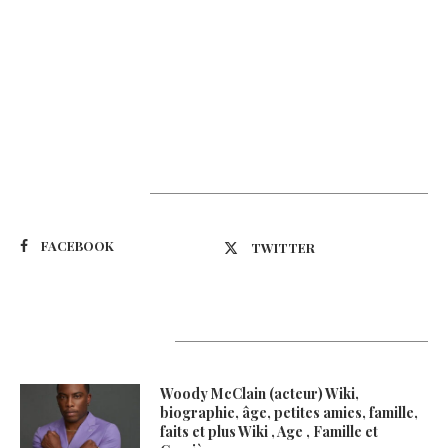
Suivez-nous
FACEBOOK
TWITTER
Latest Updates
Woody McClain (acteur) Wiki,
biographie, âge, petites amies, famille,
faits et plus Wiki , Age , Famille et