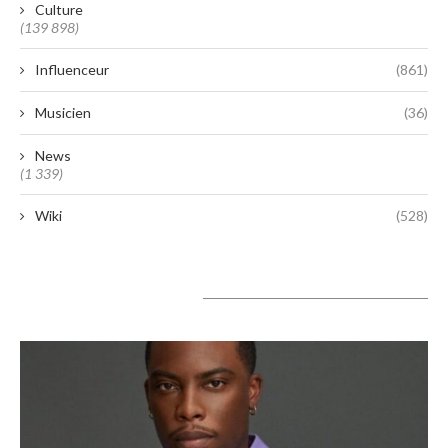
Culture
(139 898)
Influenceur
(861)
Musicien
(36)
News
(1 339)
Wiki
(528)
A lire aujourd’hui