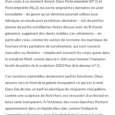
d’un corps à un moment donné. Dans
Porte-empreinte (N° 1)
et
Porte-empreinte (No.2)
, les porte-empreintes dentaires en acier
inoxydable – du genre qu’un dentiste pourrait utiliser pour
fabriquer un moule pour prothèses dentaires – ont de petites
pierres de pyrite scintillantes fixées dessus avec du fil d’acier
galvanisé, suggérant des dents mobiles. Les vêtements – en
particulier ceux, comme les vestes de costume, les manteaux de
fourrure et les pantalons de survêtement, qui sont souvent
masculins ou féminins – remplacent souvent les corps queer dans
le travail de Wolf, comme dans le t-shirt pour homme Champion
brodé de perles de la sculpture 2020
Peur de la douceur (n° 1)
.
Ces tensions matérielles deviennent parfois futuristes. Deux
œuvres vers le fond de la galerie évoquaient ce qui est à venir.
Dans
Eau de rose
, un baril en plastique de cinquante-cinq gallons,
comme une sculpture de Roni Horn, est recouvert d’un linceul en
latex semi-transparent. À l’intérieur, des roses blanches flottent
apparemment dans un liquide bleu clair, comme l’indique le
communiqué de presse, mais le baril était trop opaque pour le