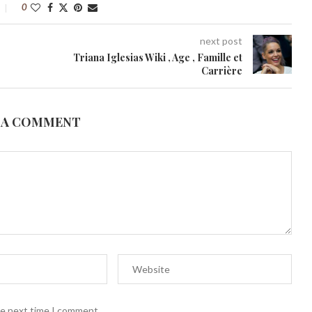
0
next post
Triana Iglesias Wiki , Age , Famille et
Carrière
 A COMMENT
he next time I comment.