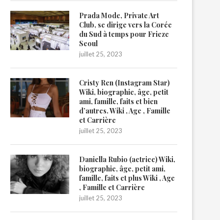
Prada Mode, Private Art
Club, se dirige vers la Corée
du Sud à temps pour Frieze
Seoul
juillet 25, 2023
Cristy Ren (Instagram Star)
Wiki, biographie, âge, petit
ami, famille, faits et bien
d’autres. Wiki , Age , Famille
et Carrière
juillet 25, 2023
Daniella Rubio (actrice) Wiki,
biographie, âge, petit ami,
famille, faits et plus Wiki , Age
, Famille et Carrière
juillet 25, 2023