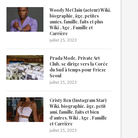
Woody McClain (acteur) Wiki,
biographie, âge, petites
amies, famille, faits et plus
Wiki , Age , Famille et
Carrière
juillet 25, 2023
Prada Mode, Private Art
Club, se dirige vers la Corée
du Sud à temps pour Frieze
Seoul
juillet 25, 2023
Cristy Ren (Instagram Star)
Wiki, biographie, âge, petit
ami, famille, faits et bien
d’autres. Wiki , Age , Famille
et Carrière
juillet 25, 2023