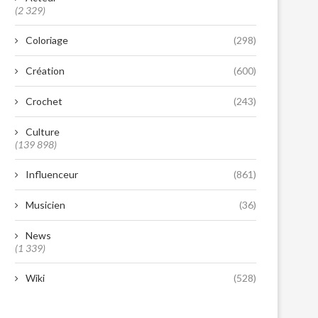
(2 329)
Coloriage
(298)
Création
(600)
Crochet
(243)
Culture
(139 898)
Influenceur
(861)
Musicien
(36)
News
(1 339)
Wiki
(528)