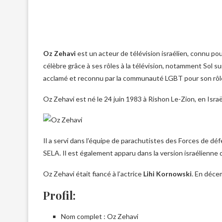
Oz Zehavi
est un acteur de télévision israélien, connu pou
célèbre grâce à ses rôles à la télévision, notamment Sol sur l
acclamé et reconnu par la communauté LGBT pour son rôle 
Oz Zehavi est né le 24 juin 1983 à Rishon Le-Zion, en Israël
Il a servi dans l’équipe de parachutistes des Forces de dé
SELA. Il est également apparu dans la version israélienne 
Oz Zehavi était fiancé à l’actrice
Lihi Kornowski
. En déce
Profil:
Nom complet : Oz Zehavi