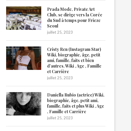
Prada Mode, Private Art
Club, se dirige vers la Corée
du Sud à temps pour Frieze
Seoul
juillet 25, 2023
Cristy Ren (Instagram Star)
Wiki, biographie, âge, petit
ami, famille, faits et bien
d’autres. Wiki , Age , Famille
et Carrière
juillet 25, 2023
Daniella Rubio (actrice) Wiki,
biographie, âge, petit ami,
famille, faits et plus Wiki , Age
, Famille et Carrière
juillet 25, 2023