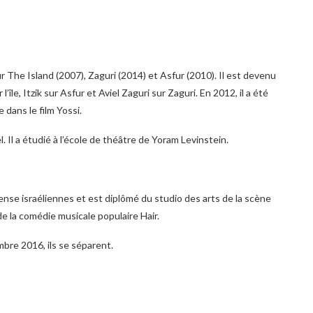
r The Island (2007), Zaguri (2014) et Asfur (2010). Il est devenu
’île, Itzik sur Asfur et Aviel Zaguri sur Zaguri. En 2012, il a été
dans le film Yossi.
. Il a étudié à l’école de théâtre de Yoram Levinstein.
fense israéliennes et est diplômé du studio des arts de la scène
de la comédie musicale populaire Hair.
mbre 2016, ils se séparent.