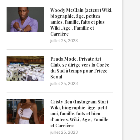
Woody McClain (acteur) Wiki,
biographie, âge, petites
amies, famille, faits et plus
Wiki , Age , Famille et
Carrière
juillet 25, 2023
Prada Mode, Private Art
Club, se dirige vers la Corée
du Sud à temps pour Frieze
Seoul
juillet 25, 2023
Cristy Ren (Instagram Star)
Wiki, biographie, âge, petit
ami, famille, faits et bien
d’autres. Wiki , Age , Famille
et Carrière
juillet 25, 2023