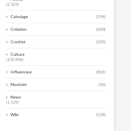
(2 329)
Coloriage
(298)
Création
(600)
Crochet
(243)
Culture
(139 898)
Influenceur
(861)
Musicien
(36)
News
(1 339)
Wiki
(528)