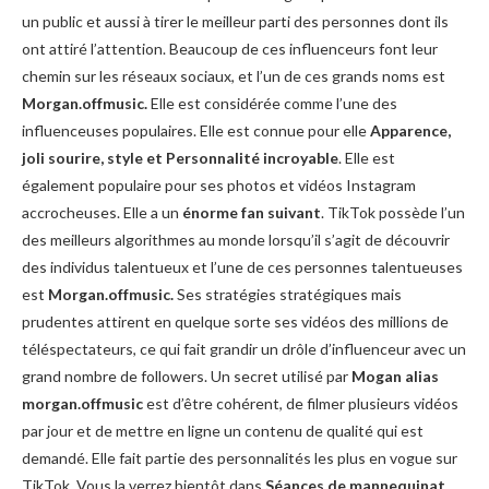
un public et aussi à tirer le meilleur parti des personnes dont ils
ont attiré l’attention. Beaucoup de ces influenceurs font leur
chemin sur les réseaux sociaux, et l’un de ces grands noms est
Morgan.offmusic
.
Elle est considérée comme l’une des
influenceuses populaires. Elle est connue pour elle
Apparence,
joli sourire, style et
Personnalité incroyable
. Elle est
également populaire pour ses photos et vidéos Instagram
accrocheuses. Elle a un
énorme fan suivant
. TikTok possède l’un
des meilleurs algorithmes au monde lorsqu’il s’agit de découvrir
des individus talentueux et l’une de ces personnes talentueuses
est
Morgan.offmusic
.
Ses stratégies stratégiques mais
prudentes attirent en quelque sorte ses vidéos des millions de
téléspectateurs, ce qui fait grandir un drôle d’influenceur avec un
grand nombre de followers. Un secret utilisé par
Mogan alias
morgan.offmusic
est d’être cohérent, de filmer plusieurs vidéos
par jour et de mettre en ligne un contenu de qualité qui est
demandé. Elle fait partie des personnalités les plus en vogue sur
TikTok. Vous la verrez bientôt dans
Séances de mannequinat
.