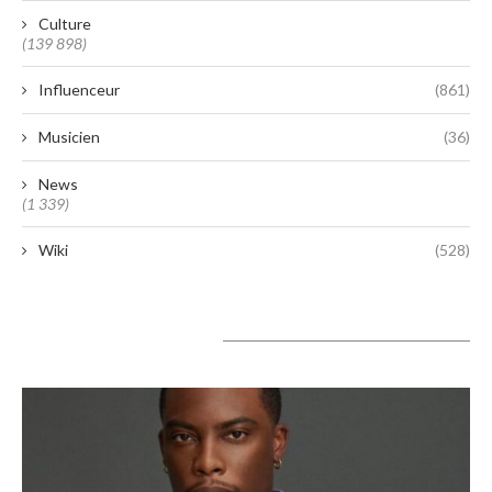
Culture
(139 898)
Influenceur
(861)
Musicien
(36)
News
(1 339)
Wiki
(528)
A lire aujourd’hui