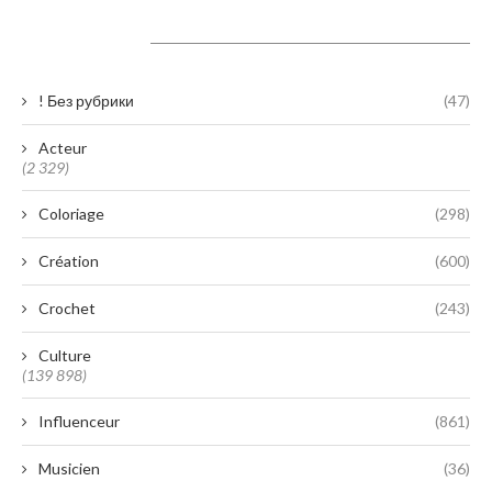
Catégories
! Без рубрики
(47)
Acteur
(2 329)
Coloriage
(298)
Création
(600)
Crochet
(243)
Culture
(139 898)
Influenceur
(861)
Musicien
(36)