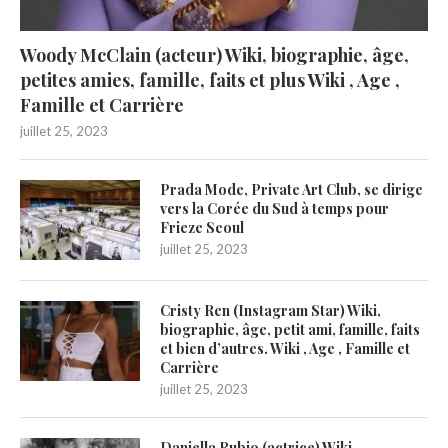
Woody McClain (acteur) Wiki, biographie, âge,
petites amies, famille, faits et plus Wiki , Age ,
Famille et Carrière
juillet 25, 2023
Prada Mode, Private Art Club, se dirige
vers la Corée du Sud à temps pour
Frieze Seoul
juillet 25, 2023
Cristy Ren (Instagram Star) Wiki,
biographie, âge, petit ami, famille, faits
et bien d’autres. Wiki , Age , Famille et
Carrière
juillet 25, 2023
Daniella Rubio (actrice) Wiki,