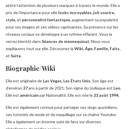
attiré l’attention de plusieurs marques à travers le monde. Elle a
pris de l’importance pour elle
looks incroyables, joli sourire,
style,
et
personnalité fantastique,
augmentant sa popularité
pour ses images et ses vidéos captivantes. Sa présence sur les
réseaux sociaux se développe à un rythme effarant. Vous la
verrez bientôt dans
Séances de mannequinat.
Nous vous
expliquons tout sur elle. Découvrez-la
Wiki, Âge,
Famille,
Faits,
et
Suite.
Biographie/Wiki
Elle est originaire de
Las Vegas,
Les États Unis.
Son âge est
d’environ
27
ans à partir de 2021
.
Son signe du zodiaque est
Leo.
Elle est
américain
par Nationalité. Elle est née le
23 août 1994.
Elle est également connue pour partager ses vlogs quotidiens,
ses tutoriels de mode et de maquillage sur sa chaîne Youtube.
Elle a également un énorme suivi de fans sur diverses
plateformes de médias sociaux.