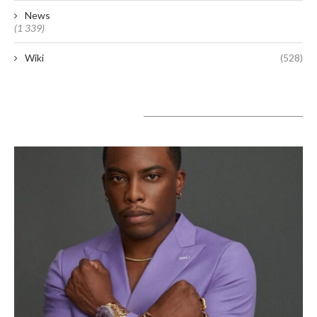
News
(1 339)
Wiki
(528)
A lire aujourd’hui