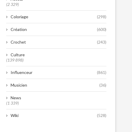
(2 329)
Coloriage
(298)
Création
(600)
Crochet
(243)
Culture
(139 898)
Influenceur
(861)
Musicien
(36)
News
(1 339)
Wiki
(528)