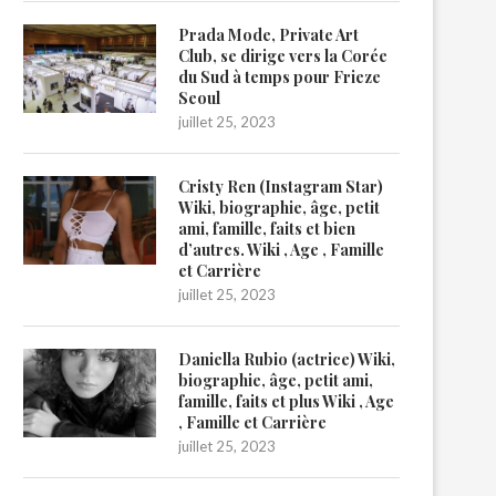
Prada Mode, Private Art
Club, se dirige vers la Corée
du Sud à temps pour Frieze
Seoul
juillet 25, 2023
Cristy Ren (Instagram Star)
Wiki, biographie, âge, petit
ami, famille, faits et bien
d’autres. Wiki , Age , Famille
et Carrière
juillet 25, 2023
Daniella Rubio (actrice) Wiki,
biographie, âge, petit ami,
famille, faits et plus Wiki , Age
, Famille et Carrière
juillet 25, 2023