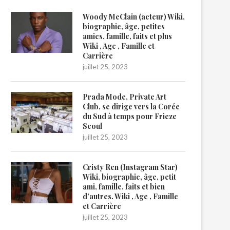
Woody McClain (acteur) Wiki,
biographie, âge, petites
amies, famille, faits et plus
Wiki , Age , Famille et
Carrière
juillet 25, 2023
Prada Mode, Private Art
Club, se dirige vers la Corée
du Sud à temps pour Frieze
Seoul
juillet 25, 2023
Cristy Ren (Instagram Star)
Wiki, biographie, âge, petit
ami, famille, faits et bien
d’autres. Wiki , Age , Famille
et Carrière
juillet 25, 2023