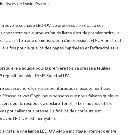
les livres de David Zwirner.
e trouve le séchage LED-UV. Le processus en était à ses
concentré sur la production de livres d’art de premier ordre, l’a
, il a assisté à une démonstration d’impression LED-UV en direct
 la fois pour la qualité des pages imprimées et l’efficacité et la
rsqu’elle a équipé pour la première fois sa presse à feuilles
 repositionnable d’AMS Spectral UV.
ire correspondre les vraies peintures aussi exactement que
me Picasso et van Gogh, nous pensons que nous faisons quelque
açon, pour le respect », a déclaré Tonolli. « Les musées et les
es pour aller sous presse. La fidélité des couleurs est
er avec LED UV est incroyable.
folio a installé une lampe LED-UV AMS à montage interdeck entre