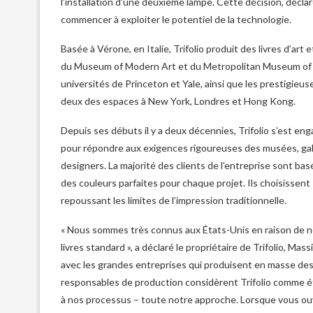
l’installation d’une deuxième lampe. Cette décision, déclare
commencer à exploiter le potentiel de la technologie.
Basée à Vérone, en Italie, Trifolio produit des livres d’art
du Museum of Modern Art et du Metropolitan Museum of A
universités de Princeton et Yale, ainsi que les prestigieu
deux des espaces à New York, Londres et Hong Kong.
Depuis ses débuts il y a deux décennies, Trifolio s’est en
pour répondre aux exigences rigoureuses des musées, gal
designers. La majorité des clients de l’entreprise sont ba
des couleurs parfaites pour chaque projet. Ils choisissent
repoussant les limites de l’impression traditionnelle.
« Nous sommes très connus aux États-Unis en raison de not
livres standard », a déclaré le propriétaire de Trifolio, Ma
avec les grandes entreprises qui produisent en masse des mi
responsables de production considèrent Trifolio comme ét
à nos processus – toute notre approche. Lorsque vous ouv