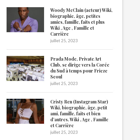
Woody McClain (acteur) Wiki,
biographie, âge, petites
amies, famille, faits et plus
Wiki , Age , Famille et
Carrière
juillet 25, 2023
Prada Mode, Private Art
Club, se dirige vers la Corée
du Sud à temps pour Frieze
Seoul
juillet 25, 2023
Cristy Ren (Instagram Star)
Wiki, biographie, âge, petit
ami, famille, faits et bien
d’autres. Wiki , Age , Famille
et Carrière
juillet 25, 2023