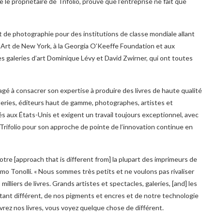
 le propriétaire de Trifolio, prouve que l’entreprise ne fait que
 et de photographie pour des institutions de classe mondiale allant
rt de New York, à la Georgia O’Keeffe Foundation et aux
ses galeries d’art Dominique Lévy et David Zwirner, qui ont toutes
gagé à consacrer son expertise à produire des livres de haute qualité
eries, éditeurs haut de gamme, photographes, artistes et
sés aux États-Unis et exigent un travail toujours exceptionnel, avec
 Trifolio pour son approche de pointe de l’innovation continue en
re [approach that is different from] la plupart des imprimeurs de
ssimo Tonolli. « Nous sommes très petits et ne voulons pas rivaliser
lliers de livres. Grands artistes et spectacles, galeries, [and] les
ant différent, de nos pigments et encres et de notre technologie
rez nos livres, vous voyez quelque chose de différent.