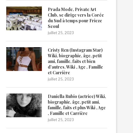
Prada Mode, Private Art
Club, se dirige vers la Corée
du Sud à temps pour Frieze
Seoul
juillet 25, 2023
Cristy Ren (Instagram Star)
Wiki, biographie, âge, petit
ami, famille, faits et bien
d’autres. Wiki , Age , Famille
et Carrière
juillet 25, 2023
Daniella Rubio (actrice) Wiki,
biographie, âge, petit ami,
famille, faits et plus Wiki , Age
, Famille et Carrière
juillet 25, 2023