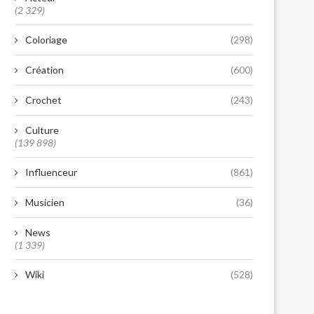
(2 329)
Coloriage
(298)
Création
(600)
Crochet
(243)
Culture
(139 898)
Influenceur
(861)
Musicien
(36)
News
(1 339)
Wiki
(528)