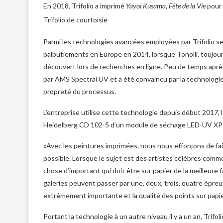
En 2018, Trifolio a imprimé
Yayoi Kusama, Fête de la Vie
pour 
Trifolio de courtoisie
Parmi les technologies avancées employées par Trifolio s
balbutiements en Europe en 2014, lorsque Tonolli, toujours 
découvert lors de recherches en ligne. Peu de temps après
par AMS Spectral UV et a été convaincu par la technologie, à
propreté du processus.
L’entreprise utilise cette technologie depuis début 2017, lo
Heidelberg CD 102-5 d’un module de séchage LED-UV XP9
«Avec les peintures imprimées, nous nous efforçons de fa
possible. Lorsque le sujet est des artistes célèbres com
chose d’important qui doit être sur papier de la meilleure f
galeries peuvent passer par une, deux, trois, quatre épreuv
extrêmement importante et la qualité des points sur papi
Portant la technologie à un autre niveau il y a un an, Tri