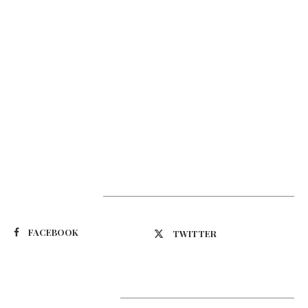
Suivez-nous
FACEBOOK
TWITTER
Latest Updates