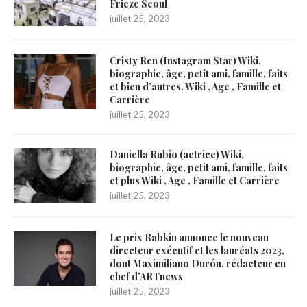
Frieze Seoul
juillet 25, 2023
Cristy Ren (Instagram Star) Wiki,
biographie, âge, petit ami, famille, faits
et bien d’autres. Wiki , Age , Famille et
Carrière
juillet 25, 2023
Daniella Rubio (actrice) Wiki,
biographie, âge, petit ami, famille, faits
et plus Wiki , Age , Famille et Carrière
juillet 25, 2023
Le prix Rabkin annonce le nouveau
directeur exécutif et les lauréats 2023,
dont Maximiliano Durón, rédacteur en
chef d’ARTnews
juillet 25, 2023