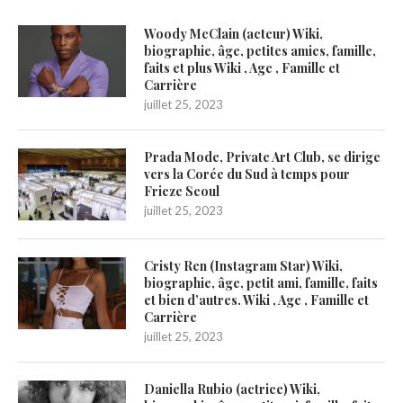
Woody McClain (acteur) Wiki,
biographie, âge, petites amies, famille,
faits et plus Wiki , Age , Famille et
Carrière
juillet 25, 2023
Prada Mode, Private Art Club, se dirige
vers la Corée du Sud à temps pour
Frieze Seoul
juillet 25, 2023
Cristy Ren (Instagram Star) Wiki,
biographie, âge, petit ami, famille, faits
et bien d’autres. Wiki , Age , Famille et
Carrière
juillet 25, 2023
Daniella Rubio (actrice) Wiki,