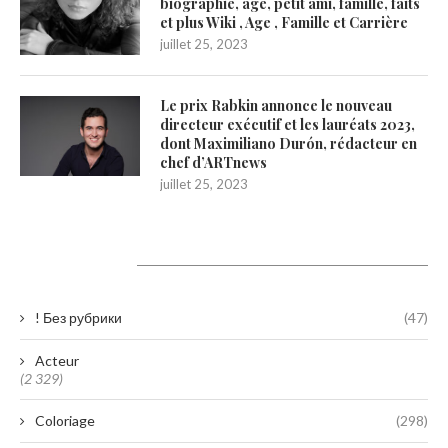
biographie, âge, petit ami, famille, faits
et plus Wiki , Age , Famille et Carrière
juillet 25, 2023
Le prix Rabkin annonce le nouveau
directeur exécutif et les lauréats 2023,
dont Maximiliano Durón, rédacteur en
chef d’ARTnews
juillet 25, 2023
Catégories
! Без рубрики
(47)
Acteur
(2 329)
Coloriage
(298)