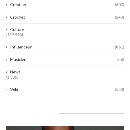
Création
(600)
Crochet
(243)
Culture
(139 898)
Influenceur
(861)
Musicien
(36)
News
(1 339)
Wiki
(528)
A lire aujourd’hui