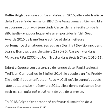
Kellie Bright
est une actrice anglaise. En 2015, elle a été finaliste
de la 13e série de l’émission BBC One
Venez danser strictement
. Elle
est connue pour avoir joué Linda Carter dans le feuilleton de la
BBC
EastEnders
, pour lequel elle a remporté les British Soap
Awards 2015 de la meilleure actrice et de la meilleure
performance dramatique. Ses autres rôles à la télévision incluent
Joanna Burrows dans
L’avantage
(1990-96), Cassie Tyler dans
Mauvaises Filles
(2002) et Joan Trotter dans
Rock & Chips
(2010-11).
Bright a épousé son partenaire de longue date, Paul Stocker, à
Trelill, en Cornouailles, le 5 juillet 2014 ; le couple a un fils, Freddy.
Elle a déjà fréquenté l’acteur Ross McCall, qu’elle connaît depuis
l’âge de 11 ans. Le 4 décembre 2011, elle a donné naissance à un
petit garçon qui a été élevé hors de vue de la presse.
En 2016, Bright s’est prononcé en faveur du maintien de la
Grande-Bretagne dans l’UE.