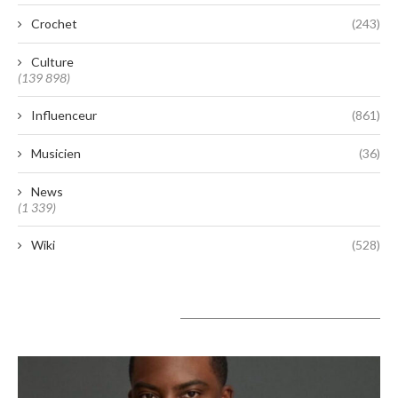
Crochet
(243)
Culture
(139 898)
Influenceur
(861)
Musicien
(36)
News
(1 339)
Wiki
(528)
A lire aujourd’hui