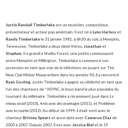
Justin Randall Timberlake
est un musicien, compositeur,
présentateur et acteur pop américain. Il est né à
Lynn Harless
et
Randy Timberlake
le 31 janvier 1981, à 6h30 du soir, à Memphis,
Tennessee. Timberlake a deux demi-frères,
Jonathan
et
Stephen
. Il a grandi à Shelby Forest, une petite communauté
entre Memphis et Millington. Timberlake a commencé son
ascension en tant que star de la télévision, en jouant sur The
New
Club Mickey Mouse
enfant dans les années 90, il a rencontré
Ryan Gosling
. Justin Timberlake a gagné sa célébrité en tant que
l’un des chanteurs de
* NSYNC
, le boys band le plus populaire du
tournant du millénaire. Timberlake a récemment joué dans
Le
réseau social
(2010),
Amis avec des avantages
(2011), et
Problèmes
avec la courbe
(2012). Au début de 1999, il était sorti avec le
chanteur
Britney Spears
et aussi daté avec
Cameron Diaz
de
2003 à 2007. Depuis 2007, il est avec
Jessica Biel
et le 19