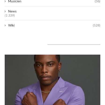
Musicien
(36)
News
(1 339)
Wiki
(528)
A lire aujourd’hui