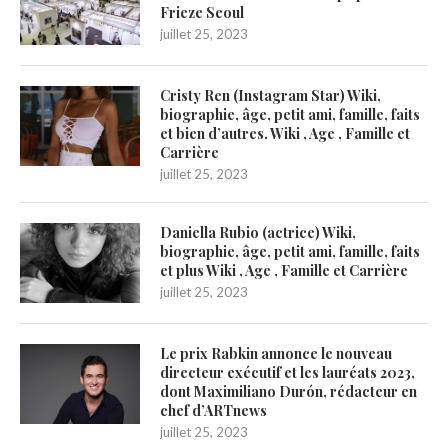
Frieze Seoul
juillet 25, 2023
Cristy Ren (Instagram Star) Wiki,
biographie, âge, petit ami, famille, faits
et bien d’autres. Wiki , Age , Famille et
Carrière
juillet 25, 2023
Daniella Rubio (actrice) Wiki,
biographie, âge, petit ami, famille, faits
et plus Wiki , Age , Famille et Carrière
juillet 25, 2023
Le prix Rabkin annonce le nouveau
directeur exécutif et les lauréats 2023,
dont Maximiliano Durón, rédacteur en
chef d’ARTnews
juillet 25, 2023