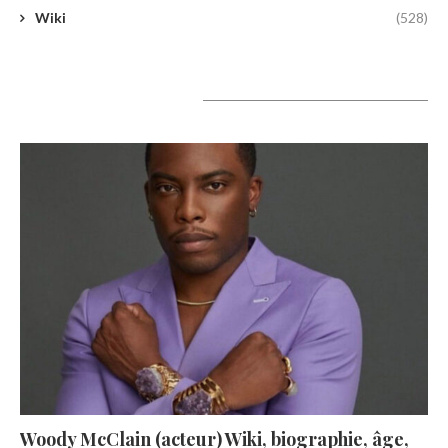
Wiki
(528)
A lire aujourd’hui
Woody McClain (acteur) Wiki, biographie, âge,