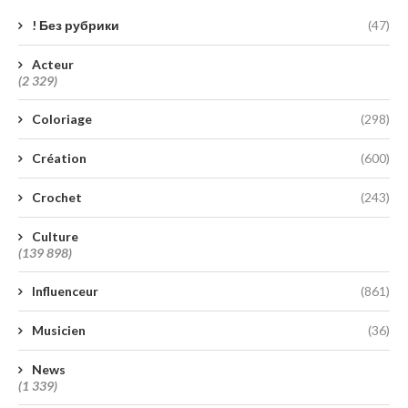
! Без рубрики
(47)
Acteur
(2 329)
Coloriage
(298)
Création
(600)
Crochet
(243)
Culture
(139 898)
Influenceur
(861)
Musicien
(36)
News
(1 339)