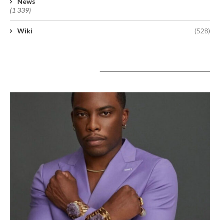
News
(1 339)
Wiki
(528)
A lire aujourd’hui