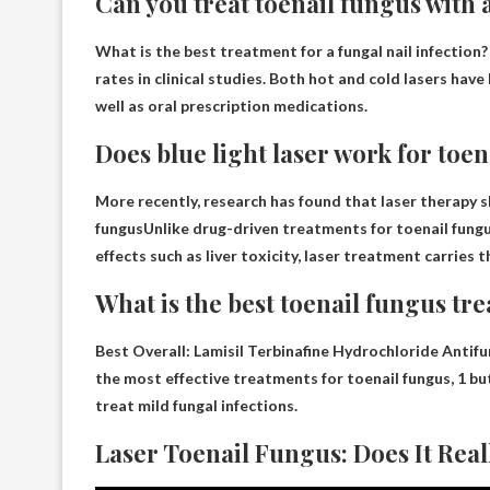
Can you treat toenail fungus with 
What is the best treatment for a fungal nail infection
rates in clinical studies. Both hot and cold lasers hav
well as oral prescription medications.
Does blue light laser work for toe
More recently, research has found that laser therapy
fungus
Unlike drug-driven treatments for toenail fungus
effects such as liver toxicity, laser treatment carries th
What is the best toenail fungus tr
Best Overall:
Lamisil Terbinafine Hydrochloride Antif
the most effective treatments for toenail fungus, 1 b
treat mild fungal infections.
Laser Toenail Fungus: Does It Real