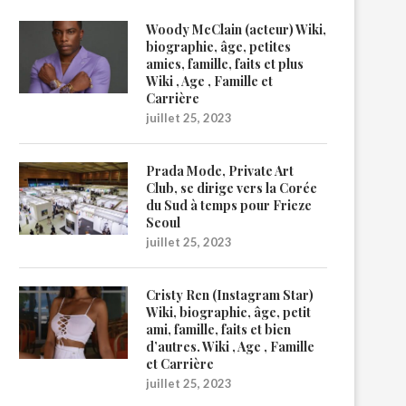
Woody McClain (acteur) Wiki,
biographie, âge, petites
amies, famille, faits et plus
Wiki , Age , Famille et
Carrière
juillet 25, 2023
Prada Mode, Private Art
Club, se dirige vers la Corée
du Sud à temps pour Frieze
Seoul
juillet 25, 2023
Cristy Ren (Instagram Star)
Wiki, biographie, âge, petit
ami, famille, faits et bien
d’autres. Wiki , Age , Famille
et Carrière
juillet 25, 2023