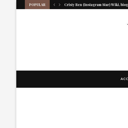
POPULAR
Cristy Ren (Instagram Star) Wiki, biogr
Daniella Rubio (actrice) Wiki, biographi
Le prix Rabkin annonce le nouveau dire
Daniel Sunjata (acteur) Wiki, biographi
L’avenir du Smithsonian’s National Mu
Le juge semble susceptible de rejeter l
Jennifer Garner (actrice) Wiki, biograph
Ellie Macdowall (Actrice) Wiki, biograph
ACC