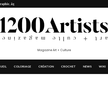
aphie, âge, petit...
e, âge, petit ami,...
cteur exécutif...
e, âge, petites amies,...
seum of the American...
e recours...
ie, âge, petit ami,...
ie, âge, petit ami,...
Magazine Art + Culture
UEIL
COLORIAGE
CRÉATION
CROCHET
NEWS
WIKI