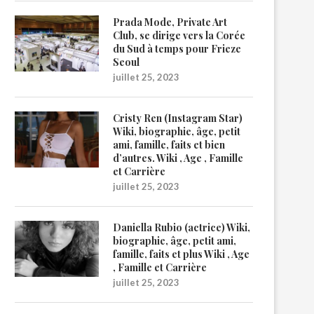
Prada Mode, Private Art
Club, se dirige vers la Corée
du Sud à temps pour Frieze
Seoul
juillet 25, 2023
Cristy Ren (Instagram Star)
Wiki, biographie, âge, petit
ami, famille, faits et bien
d’autres. Wiki , Age , Famille
et Carrière
juillet 25, 2023
Daniella Rubio (actrice) Wiki,
biographie, âge, petit ami,
famille, faits et plus Wiki , Age
, Famille et Carrière
juillet 25, 2023