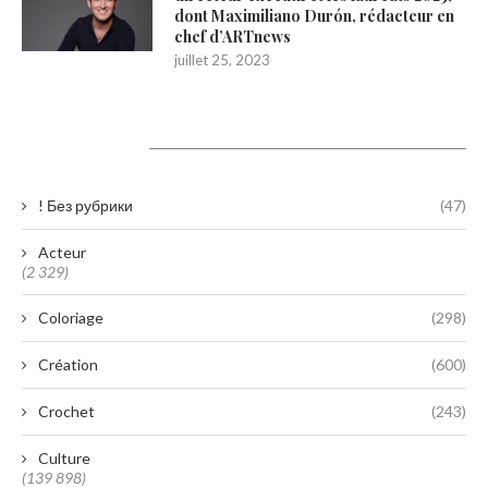
dont Maximiliano Durón, rédacteur en
chef d’ARTnews
juillet 25, 2023
Catégories
! Без рубрики
(47)
Acteur
(2 329)
Coloriage
(298)
Création
(600)
Crochet
(243)
Culture
(139 898)