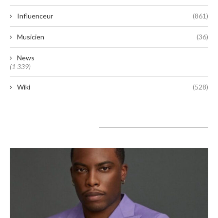
Influenceur
(861)
Musicien
(36)
News
(1 339)
Wiki
(528)
A lire aujourd’hui