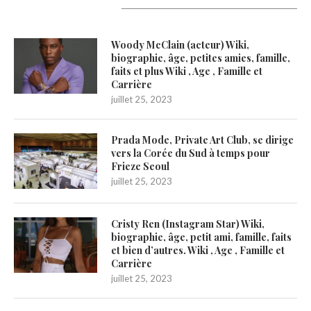
Latest Updates
Woody McClain (acteur) Wiki,
biographie, âge, petites amies, famille,
faits et plus Wiki , Age , Famille et
Carrière
juillet 25, 2023
Prada Mode, Private Art Club, se dirige
vers la Corée du Sud à temps pour
Frieze Seoul
juillet 25, 2023
Cristy Ren (Instagram Star) Wiki,
biographie, âge, petit ami, famille, faits
et bien d’autres. Wiki , Age , Famille et
Carrière
juillet 25, 2023