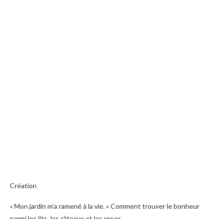
Création
« Mon jardin m’a ramené à la vie. » Comment trouver le bonheur
parmi les lits, les râteaux et les roses