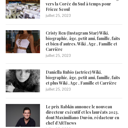
vers la Corée du Sud à temps pour
Frieze Seoul
juillet 25, 2023
Cristy Ren (Instagram Star) Wiki,
biographie, âge, petit ami, famille, faits
et bien d’autres. Wiki , Age , Famille et
Carrière
juillet 25, 2023
Daniella Rubio (actrice) Wiki,
biographie, âge, petit ami, famille, faits
et plus Wiki , Age , Famille et Carrière
juillet 25, 2023
Le prix Rabkin annonce le nouveau
directeur exécutif et les lauréats 2023,
dont Maximiliano Durón, rédacteur en
chef d’ARTnews