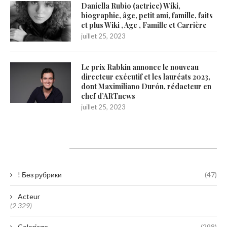
Daniella Rubio (actrice) Wiki,
biographie, âge, petit ami, famille, faits
et plus Wiki , Age , Famille et Carrière
juillet 25, 2023
Le prix Rabkin annonce le nouveau
directeur exécutif et les lauréats 2023,
dont Maximiliano Durón, rédacteur en
chef d’ARTnews
juillet 25, 2023
Catégories
! Без рубрики
(47)
Acteur
(2 329)
Coloriage
(298)