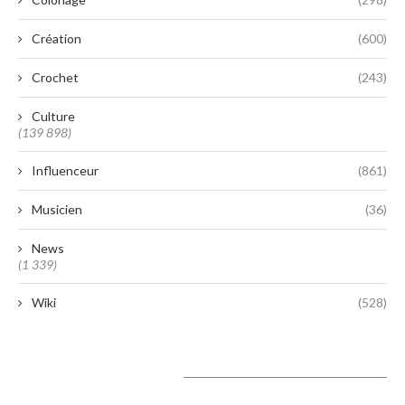
Création
(600)
Crochet
(243)
Culture
(139 898)
Influenceur
(861)
Musicien
(36)
News
(1 339)
Wiki
(528)
A lire aujourd’hui