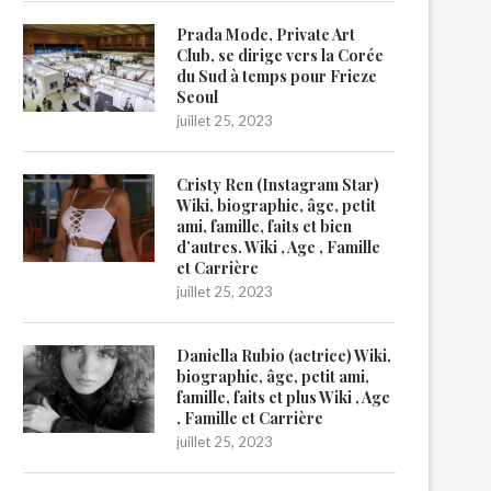
Prada Mode, Private Art
Club, se dirige vers la Corée
du Sud à temps pour Frieze
Seoul
juillet 25, 2023
Cristy Ren (Instagram Star)
Wiki, biographie, âge, petit
ami, famille, faits et bien
d’autres. Wiki , Age , Famille
et Carrière
juillet 25, 2023
Daniella Rubio (actrice) Wiki,
biographie, âge, petit ami,
famille, faits et plus Wiki , Age
, Famille et Carrière
juillet 25, 2023