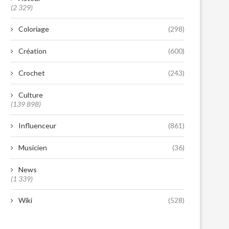
(2 329)
Coloriage
(298)
Création
(600)
Crochet
(243)
Culture
(139 898)
Influenceur
(861)
Musicien
(36)
News
(1 339)
Wiki
(528)