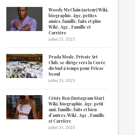
Woody McClain (acteur) Wiki,
biographie, âge, petites
amies, famille, faits et plus
Wiki , Age , Famille et
Carrière
juillet 25, 2023
Prada Mode, Private Art
Club, se dirige vers la Corée
du Sud à temps pour Frieze
Seoul
juillet 25, 2023
Cristy Ren (Instagram Star)
Wiki, biographie, âge, petit
ami, famille, faits et bien
d’autres. Wiki , Age , Famille
et Carrière
juillet 25, 2023