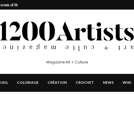
seum of the American...
e recours...
ie, âge, petit ami,...
ie, âge, petit ami,...
Magazine Art + Culture
UEIL
COLORIAGE
CRÉATION
CROCHET
NEWS
WIKI