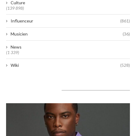
Culture
(139 898)
Influenceur
(861)
Musicien
(36)
News
(1 339)
Wiki
(528)
A lire aujourd’hui