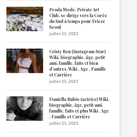
Prada Mode, Private Art
Club, se dirige vers la Corée
du Sud à temps pour Frieze
Seoul
juillet 25, 2023
Cristy Ren (Instagram Star)
Wiki, biographie, âge, petit
ami, famille, faits et bien
d’autres. Wiki , Age , Famille
et Carrière
juillet 25, 2023
Daniella Rubio (actrice) Wiki,
biographie, âge, petit ami,
famille, faits et plus Wiki , Age
, Famille et Carrière
juillet 25, 2023