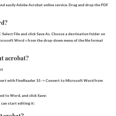
nd easily
Adobe Acrobat
online service. Drag and drop the PDF
rd?
Select File and click Save As. Choose a destination folder on
Microsoft Word » from the drop-down menu of the file format
ut acrobat?
nt
vert with FineReader 15 -> Convert to Microsoft Word from
ed to Word, and click Save:
an start editing it:
 Acrobat?