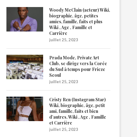
Woody McClain (acteur) Wiki,
biographie, âge, petites
amies, famille, faits et plus
Wiki , Age , Famille et
Carrière
juillet 25, 2023
Prada Mode, Private Art
Club, se dirige vers la Corée
du Sud à temps pour Frieze
Seoul
juillet 25, 2023
Cristy Ren (Instagram Star)
Wiki, biographie, âge, petit
ami, famille, faits et bien
d’autres. Wiki , Age , Famille
et Carrière
juillet 25, 2023