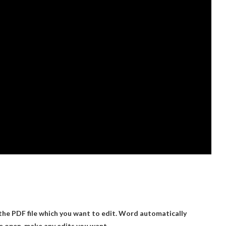
the PDF file
which you want to edit. Word automatically
 open, make any edits you want.