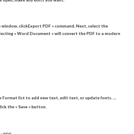
e window, click
Export PDF » command
. Next, select the
selecting « Word Document » will convert the PDF to a modern
e Format list to add new text, edit text, or update fonts. …
ick the « Save » button.