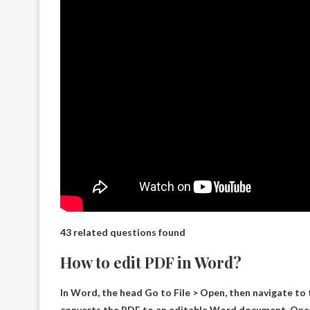
43 related questions found
How to edit PDF in Word?
In Word, the head
Go to File > Open, then navigate to 
converts the PDF to an editable Word document. Once