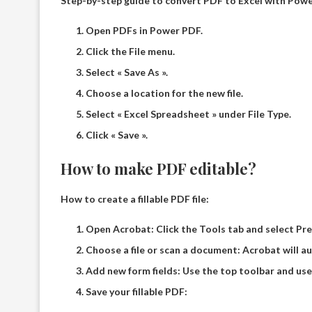
Step-by-step guide to convert PDF to Excel with Pow
Open PDFs in Power PDF.
Click the File menu.
Select « Save As ».
Choose a location for the new file.
Select « Excel Spreadsheet » under File Type.
Click « Save ».
How to make PDF editable?
How to create a fillable PDF file:
Open Acrobat: Click the Tools tab and select Pr
Choose a file or scan a document: Acrobat will a
Add new form fields: Use the top toolbar and use 
Save your fillable PDF: