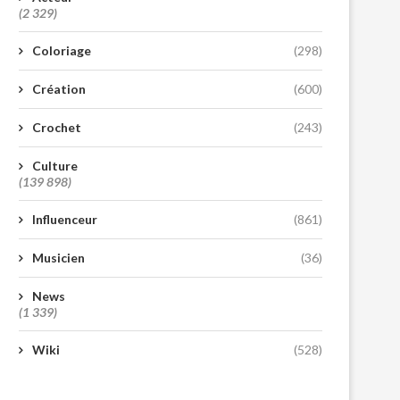
(2 329)
Coloriage
(298)
Création
(600)
Crochet
(243)
Culture
(139 898)
Influenceur
(861)
Musicien
(36)
News
(1 339)
Wiki
(528)