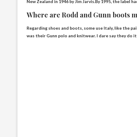
New Zealand in 1946 by Jim Jarvis.By 1995, the label h
Where are Rodd and Gunn boots 
Regarding shoes and boots, some use
Italy
, like the p
was their Gunn polo and knitwear. I dare say they do it