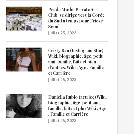
Prada Mode, Private Art
Club, se dirige vers la Corée
du Sud à temps pour Frieze
Seoul
juillet 25, 2023
Cristy Ren (Instagram Star)
Wiki, biographie, âge, petit
ami, famille, faits et bien
d’autres. Wiki , Age , Famille
et Carrière
juillet 25, 2023
Daniella Rubio (actrice) Wiki,
biographie, âge, petit ami,
famille, faits et plus Wiki , Age
, Famille et Carrière
juillet 25, 2023