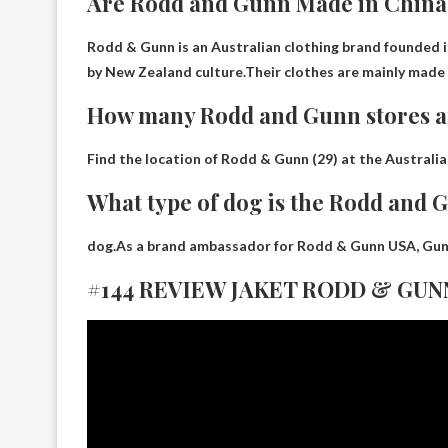
Are Rodd and Gunn Made in China
Rodd & Gunn is an Australian clothing brand founded in 
by New Zealand culture.Their clothes are mainly made
How many Rodd and Gunn stores ar
Find the location of Rodd & Gunn (
29
) at the Austral
What type of dog is the Rodd and
dog.As a brand ambassador for Rodd & Gunn USA, Gunner
#144 REVIEW JAKET RODD & GUNN