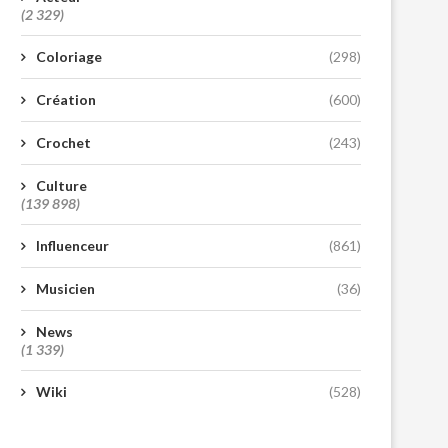
(2 329)
Coloriage
(298)
Création
(600)
Crochet
(243)
Culture
(139 898)
Influenceur
(861)
Musicien
(36)
News
(1 339)
Wiki
(528)