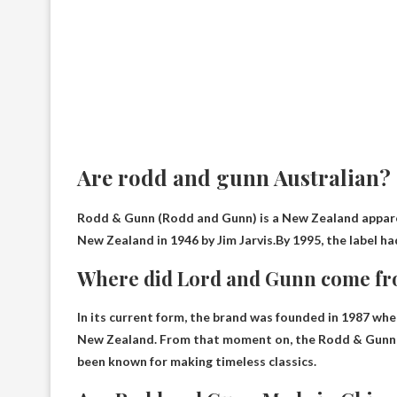
Are rodd and gunn Australian?
Rodd & Gunn (Rodd and Gunn) is a New Zealand apparel
New Zealand in 1946 by Jim Jarvis.By 1995, the label h
Where did Lord and Gunn come f
In its current form, the brand was founded in 1987 whe
New Zealand
. From that moment on, the Rodd & Gunn 
been known for making timeless classics.