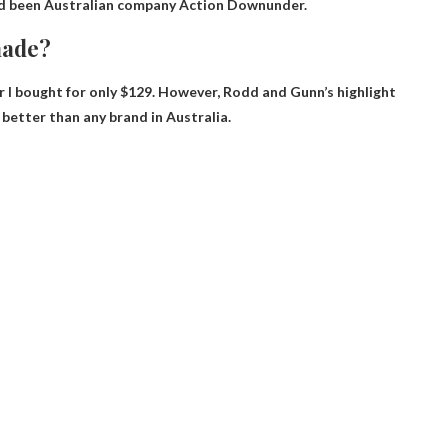
ad been
Australian company Action Downunder
.
made?
air I bought for only $129. However, Rodd and Gunn’s highlight
 better than any brand in Australia.