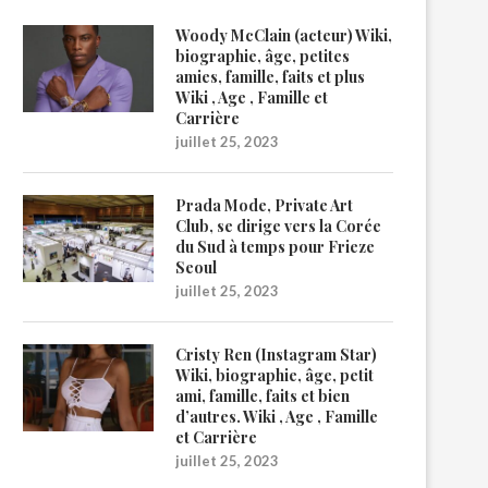
Woody McClain (acteur) Wiki,
biographie, âge, petites
amies, famille, faits et plus
Wiki , Age , Famille et
Carrière
juillet 25, 2023
Prada Mode, Private Art
Club, se dirige vers la Corée
du Sud à temps pour Frieze
Seoul
juillet 25, 2023
Cristy Ren (Instagram Star)
Wiki, biographie, âge, petit
ami, famille, faits et bien
d’autres. Wiki , Age , Famille
et Carrière
juillet 25, 2023