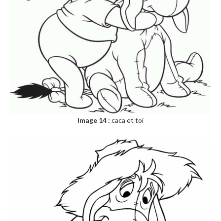
Image 14 :
caca et toi