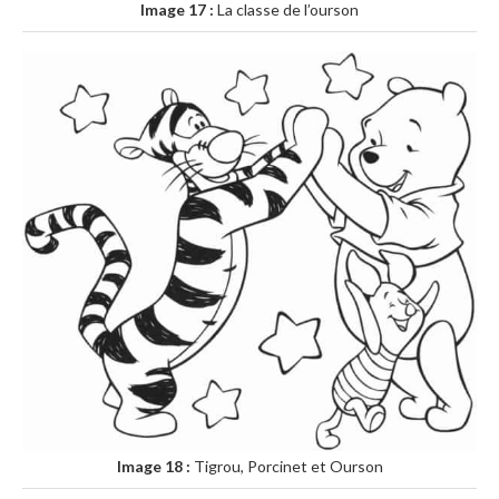
Image 17 :
La classe de l’ourson
Image 18 :
Tigrou, Porcinet et Ourson